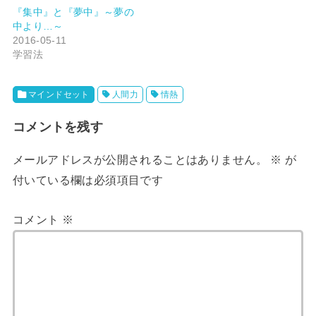
共
は
有
ク
『集中』と『夢中』～夢の
(
リ
中より…～
新
ッ
し
ク
2016-05-11
い
し
ウ
て
学習法
ィ
く
ン
だ
ド
さ
ウ
い
で
(
マインドセット
人間力
情熱
開
新
き
し
ま
い
コメントを残す
す
ウ
)
ィ
ン
ド
メールアドレスが公開されることはありません。
※
が
ウ
で
開
付いている欄は必須項目です
き
ま
す
)
コメント
※