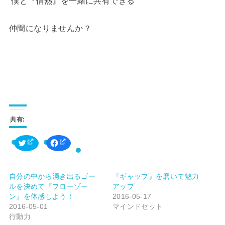
僕と『情熱』を一緒に共有できる
仲間になりませんか？
共有:
ク
F
リ
a
ッ
c
ク
e
し
b
て
o
自分の中から湧き出るゴー
『ギャップ』を磨いて魅力
T
o
w
k
ルを決めて『フローゾー
アップ
i
で
t
共
ン』を体感しよう！
2016-05-17
t
有
2016-05-01
マインドセット
e
す
r
る
行動力
で
に