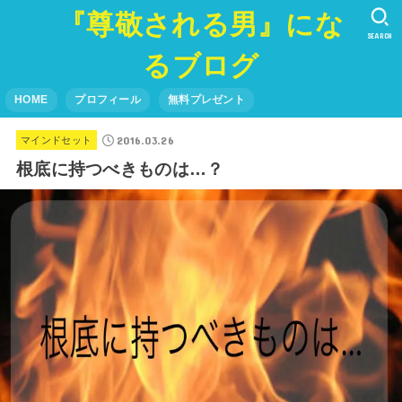
『尊敬される男』にな
SEARCH
るブログ
HOME
プロフィール
無料プレゼント
2016.03.26
マインドセット
根底に持つべきものは…？