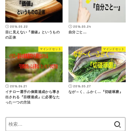
2016.05.22
2016.05.24
目に見えない『価値』というもの
自分ごと…
の正体
マインドセット
マインドセット
2016.06.21
2016.05.27
イチロー選手の偉業達成から導き
なが～く、ふかく…『切磋琢磨』
出される『目標達成』に必要なた
った一つの方法
検
索: