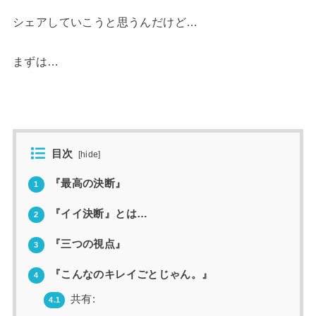
シェアしていこうと思うんだけど…
まずは…
目次
[
hide
]
『最高の決断』
1
『イイ決断』とは…
2
『三つの視点』
3
『こんなのキレイごとじゃん。』
4
共有:
4.1