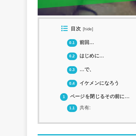
目次
[
hide
]
前回…
0.1
はじめに…
0.2
…で、
0.3
イケメンになろう
0.4
ページを閉じるその前に…
1
共有:
1.1