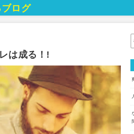
るブログ
レは成る！!