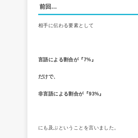
前回…
相手に伝わる要素として
言語による割合が『7%』
だけで、
非言語による割合が『93%』
にも及ぶということを言いました。