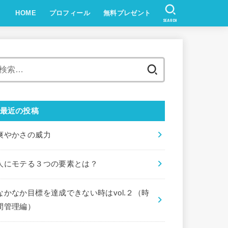
HOME
プロフィール
無料プレゼント
SEARCH
検
索:
最近の投稿
爽やかさの威力
人にモテる３つの要素とは？
なかなか目標を達成できない時はvol.２（時
間管理編）