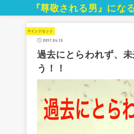
『尊敬される男』にな
マインドセット
2017.04.15
過去にとらわれず、未
う！！