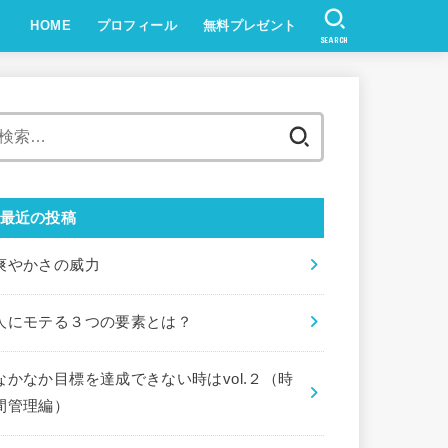
HOME
プロフィール
無料プレゼント
SEARCH
検
索:
最近の投稿
爽やかさの威力
人にモテる３つの要素とは？
なかなか目標を達成できない時はvol.２（時
間管理編）