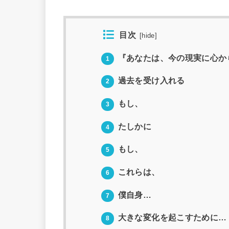
目次
[
hide
]
『あなたは、今の現実に心か
1
過去を受け入れる
2
もし、
3
たしかに
4
もし、
5
これらは、
6
僕自身…
7
大きな変化を起こすために…
8