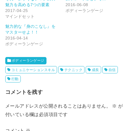
w
k
魅力を高める7つの要素
2016-06-08
i
で
t
共
2017-04-25
ボディーランゲージ
t
有
マインドセット
e
す
r
る
で
に
魅力的な『身のこなし』を
共
は
有
ク
マスターせよ！！
(
リ
2016-04-14
新
ッ
し
ク
ボディーランゲージ
い
し
ウ
て
ィ
く
ン
だ
ド
さ
ボディーランゲージ
ウ
い
で
(
開
新
コミュニケーションスキル
テクニック
成長
自信
き
し
ま
い
行動
す
ウ
)
ィ
ン
ド
コメントを残す
ウ
で
開
き
メールアドレスが公開されることはありません。
※
が
ま
す
付いている欄は必須項目です
)
コメント
※