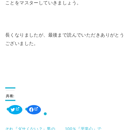
ことをマスターしていきましょう。
長くなりましたが、最後まで読んでいただきありがとう
ございました。
共有:
ク
F
リ
a
ッ
c
ク
e
し
b
て
o
それ『ダサくない？』男の
100％『平常心』で…
T
o