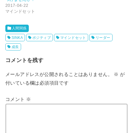
い
し
ウ
て
2017-04-22
ィ
く
マインドセット
ン
だ
ド
さ
ウ
い
で
(
開
新
人間関係
き
し
ま
い
す
ウ
SINKA
ポジティブ
マインドセット
リーダー
)
ィ
ン
ド
成長
ウ
で
開
コメントを残す
き
ま
す
)
メールアドレスが公開されることはありません。
※
が
付いている欄は必須項目です
コメント
※