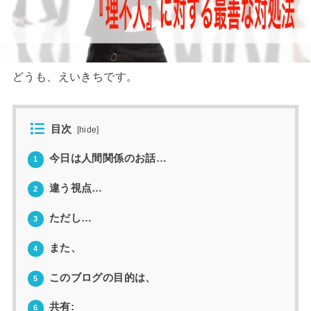
どうも、えいきちです。
目次
[
hide
]
今日は人間関係のお話…
1
違う視点…
2
ただし…
3
また、
4
このブログの目的は、
5
共有:
6