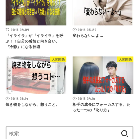
2017.04.09
2016.05.29
『イライラ』が『イライラ』を呼
変わらない…よ…
ぶ！！自分の感情と向き合い、
『冷静』になる技術
人間関係
人間関係
2016.06.14
2017.04.16
焼き物をしながら、想うこと。
相手の成長にフォーカスする、た
った一つの『叱り方』
検