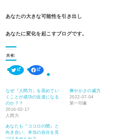
あなたの大きな可能性を引き出し
あなたに変化を起こすブログです。
共有:
ク
F
リ
a
ッ
c
ク
e
し
b
て
o
なぜ『人間力』を高めてい
爽やかさの威力
T
o
w
k
くことが成功の近道になる
2022-07-04
i
で
t
共
のか？？
第一印象
t
有
2016-02-17
e
す
r
る
人間力
で
に
共
は
有
ク
あなたも『ココロの闇』と
(
リ
向き合い、本当の自分を見
新
ッ
し
ク
つけませんか？