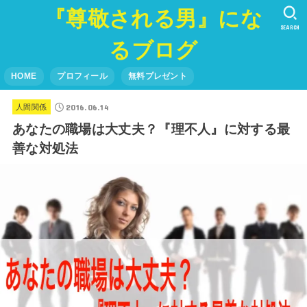
『尊敬される男』にな
SEARCH
るブログ
HOME
プロフィール
無料プレゼント
2016.06.14
人間関係
あなたの職場は大丈夫？『理不人』に対する最
善な対処法