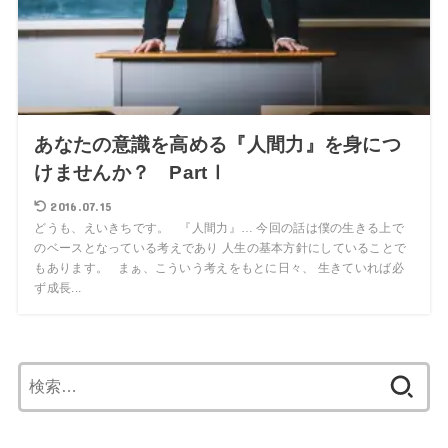
あなたの意識を高める『人間力』を身につ
けませんか？ PartⅠ
2016.07.15
どうも、えいきちです。 『人間力』… 今回の話は僕の生きる上で
のベースとなっている考えであり 人生の基本方針にしていることで
もあります。 まぁ、こういう考えをもとに日々、 生きていれば必
ず成長...
検
索: