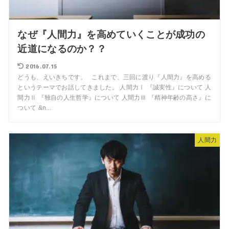
なぜ『人間力』を高めていくことが成功の
近道になるのか？？
2016.07.15
どうも、えいきちです。 これまで、三回に渡り『人間力』を高める
というテーマでお話してきました。 人間力Ⅰ 『誠実性』について 人
間力Ⅱ 『独自の人生哲学』について 人間力Ⅲ 『精神年齢の高さ』に
ついて &n...
人間力