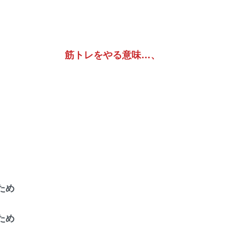
筋トレをやる意味…、
ため
ため